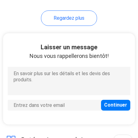
10
Regardez plus
Filtre à air du
rendement élevé
HEPA
Laisser un message
Nous vous rappellerons bientôt!
13
Cartouche filtrante
de gaz naturel