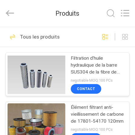
2026
Gu'an
Xinyuan
Produits
filter
manufacturing
Co.,
Ltd.
All
MAISON
22
Rights
Tous les produits
Reserved.
Cartouche
PRODUITS
industrielle de filtre
Filtration d'huile
hydraulique de la barre
à air
AU
SUS304 de la fibre de
SUJET
verre 210
negotiable MOQ:100 PCs
DE
CONTACT
20
NOUS
Filtres à air
Élément filtrant anti-
vieillissement de carbone
VISITE
d'automobile
de 17801-54170 120mm
D'USINE
negotiable MOQ:100 PCs