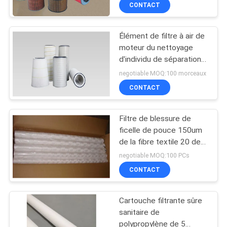
CONTACT
CONTRÔLE
Élément de filtre à air de
DE
13
moteur du nettoyage
QUALITÉ
d'individu de séparation
Filtres à air
d'air 660mm
negotiable MOQ:100 morceaux
résistants
CONTACTEZ-
CONTACT
NOUS
Filtre de blessure de
ficelle de pouce 150um
DEMANDEZ
de la fibre textile 20 de
14
pp
UNE
negotiable MOQ:100 PCs
Filtres de cartouche
CONTACT
CITATION
de collecteur de
Cartouche filtrante sûre
PLAN
poussière
sanitaire de
DU
polypropylène de 5