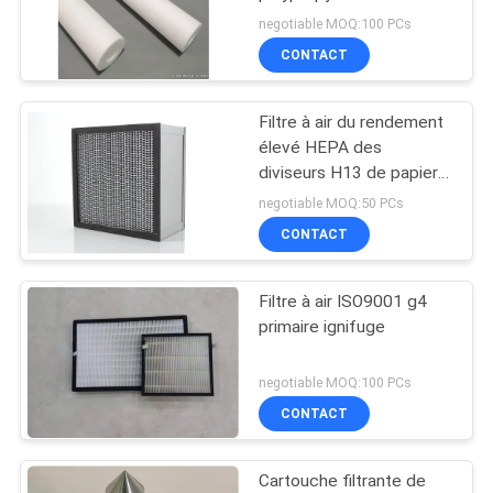
microns
negotiable MOQ:100 PCs
SITE
CONTACT
39
PRIVACY
Cartouche
Filtre à air du rendement
POLICY
élevé HEPA des
hydraulique de filtre
diviseurs H13 de papier
d'aluminium
à huile
negotiable MOQ:50 PCs
CONTACT
Filtre à air ISO9001 g4
14
primaire ignifuge
Cartouche filtrante
negotiable MOQ:100 PCs
d'huile lubrifiante
CONTACT
Cartouche filtrante de