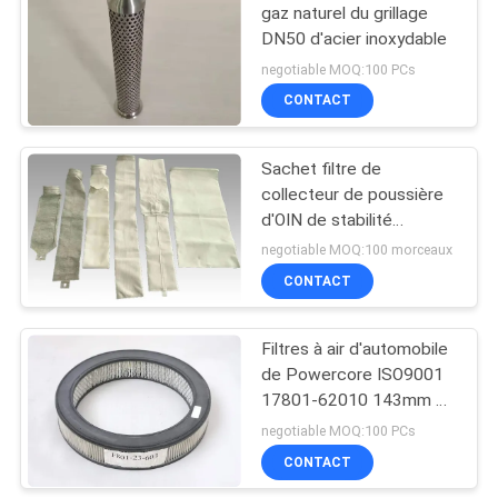
gaz naturel du grillage
DN50 d'acier inoxydable
11
negotiable MOQ:100 PCs
Filtres plissés de
CONTACT
panneau
Sachet filtre de
collecteur de poussière
d'OIN de stabilité
dimensionnelle
negotiable MOQ:100 morceaux
CONTACT
13
Filtres à air de
Filtres à air d'automobile
de Powercore ISO9001
poche
17801-62010 143mm de
tracteur
negotiable MOQ:100 PCs
CONTACT