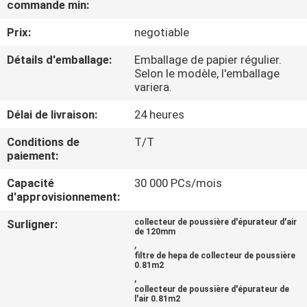
commande min:
CONTRÔLE
Prix:
negotiable
DE
Détails d'emballage:
Emballage de papier régulier.
Selon le modèle, l'emballage
QUALITÉ
variera.
Délai de livraison:
24 heures
CONTACTEZ-
Conditions de
T/T
NOUS
paiement:
Capacité
30 000 PCs/mois
DEMANDEZ
d'approvisionnement:
UNE
Surligner:
collecteur de poussière d'épurateur d'air
CITATION
de 120mm
,
filtre de hepa de collecteur de poussière
0.81m2
PLAN
,
collecteur de poussière d'épurateur de
DU
l'air 0.81m2