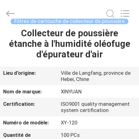
industrielle
de
filtre
à
air
Filtres de cartouche de collecteur de poussière
Supplier.
Copyright
©
Collecteur de poussière
MAISON
2021
-
étanche à l'humidité oléofuge
2025
Gu'an
Xinyuan
PRODUITS
d'épurateur d'air
filter
manufacturing
Co.,
Ltd.
All
AU
Lieu d'origine:
Ville de Langfang, province de
Rights
Reserved.
Hebei, Chine
SUJET
DE
Nom de marque:
XINYUAN
NOUS
Certification:
ISO9001 quality management
system certification
VISITE
Numéro de modèle:
XY-120
D'USINE
Quantité de
100 PCs