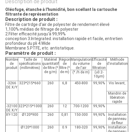
Description de produit
Oléofuge, étanche à l'humidité, bon scellant la cartouche
filtrante de représentation
Description de produit :
Filtre de cartrdge d'air de polyester de rendement élevé
1,100% médias de filtrage de polyester
2.Filter efficacité jusqu'à 99,99%
conception 3.Integrated. installation rapide et facile, entretien
profondeur du pli 4.Wide
Membrane 5.PTFE, etc. antistatique.
Paramètre de produit :
Nombre
Taille de
Matériel
Région
Manipulation
Efficacité
Méthode
de
spécifications
quantitatif
de
du volume
de
d'installation
produit
(millimètres)
de filtre (²
filtre (²
de l'air
filtration
de g/m)
de m)
(³
/h de
m
)
(≥0.2-
10μm
)
-3266
3
23*215*660
260
6,8
4
50
-800
99,90%
Vis levant,
DE X/Y
Mandrin de
libération
rapide
-32100
3
23*215*1000
260
12
700-1200
99,90%
DE X/Y
XY-120
Ø
120
*900
260
0,81
1
50-300
99,90%
Installation
de panneau
de fleur
Ø
120
*1000
260
0
.9
1
80-320
99,90%
Installation
de panneau