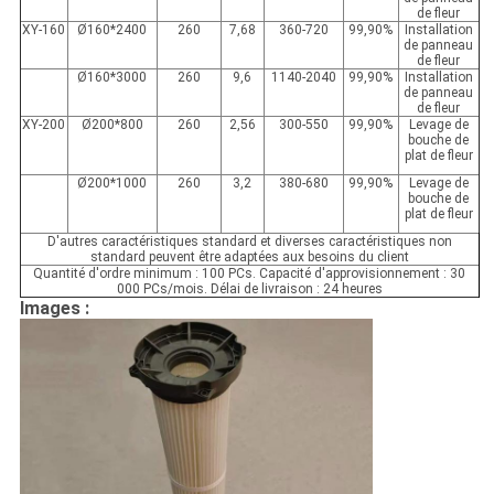
de fleur
XY-160
Ø
160
*2400
260
7,68
360-720
99,90%
Installation
de panneau
de fleur
Ø
160
*3000
260
9,6
1140-2040
99,90%
Installation
de panneau
de fleur
XY-200
Ø
200*800
260
2,56
300-550
99,90%
Levage de
bouche de
plat de fleur
Ø
200*1000
260
3,2
380-680
99,90%
Levage de
bouche de
plat de fleur
D'autres caractéristiques standard et diverses caractéristiques non
standard peuvent être adaptées aux besoins du client
Quantité d'ordre minimum : 100 PCs. Capacité d'approvisionnement : 30
000 PCs/mois. Délai de livraison : 24 heures
Images :