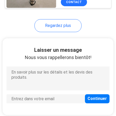
CONTACT
14
pp fondent la
cartouche filtrante
Regardez plus
enflée
Laisser un message
Nous vous rappellerons bientôt!
11
pp ont plissé la
cartouche filtrante
10