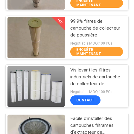
ENQUÊTE
MAINTENANT
CONTRÔLE
HOT
99,9% filtres de
DE
10
cartouche de collecteur
QUALITÉ
de poussière
Filtres à air
Negotiable MOQ:100 PCs
résistants
ENQUÊTE
CONTACTEZ-
MAINTENANT
NOUS
Vis levant les filtres
industriels de cartouche
DEMANDEZ
de collecteur de
11
poussière 6.8m2 de
UNE
Negotiable MOQ:100 PCs
660mm
Filtres de cartouche
CONTACT
CITATION
de collecteur de
Facile d'installer des
poussière
cartouches filtrantes
d'extracteur de