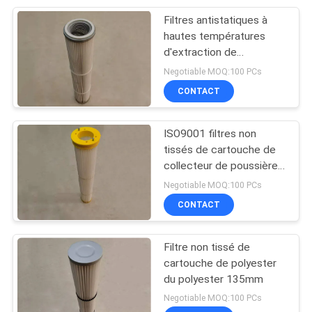
Filtres antistatiques à
9
hautes températures
Filtre à air du
d'extraction de
poussière 300m3/h
Negotiable MOQ:100 PCs
rendement élevé
CONTACT
HEPA
ISO9001 filtres non
tissés de cartouche de
collecteur de poussière
10
d'OEM 130mm
Negotiable MOQ:100 PCs
Cartouche filtrante
CONTACT
de gaz naturel
Filtre non tissé de
cartouche de polyester
du polyester 135mm
Negotiable MOQ:100 PCs