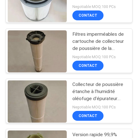
poussière 700m3/H
Negotiable MOQ:100 PCs
CONTACT
36
Cartouche
Filtres imperméables de
cartouche de collecteur
hydraulique de filtre
de poussière de la
libération rapide 130mm
à huile
Negotiable MOQ:100 PCs
CONTACT
Collecteur de poussière
11
étanche à l'humidité
Cartouche filtrante
oléofuge d'épurateur
d'air
Negotiable MOQ:100 PCs
d'huile lubrifiante
CONTACT
Version rapide 99,9%