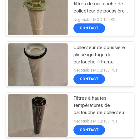
filtres de cartouche de
collecteur de poussière
8
de 6,8 m2
Negotiable MOQ:100 PCs
Filtres plissés de
CONTACT
panneau
Collecteur de poussière
plissé ignifuge de
cartouche filtrante
Negotiable MOQ:100 PCs
CONTACT
10
Filtres à air de
Filtres à hautes
températures de
poche
cartouche de collecteur
de poussière 800m3/H
Negotiable MOQ:100 PCs
99,9%
CONTACT