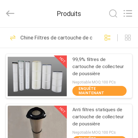
industrielle
de
filtre
Produits
à
air
Fournisseur.
Copyright
©
MAISON
19
2021
-
Chine Filtres de cartouche de collecteur de poussi
2023
Cartouche
industrialairfiltercartridge.com.
All
PRODUITS
Rights
industrielle de filtre
Reserved.
HOT
99,9% filtres de
cartouche de collecteur
à air
AU
de poussière
SUJET
Negotiable MOQ:100 PCs
ENQUÊTE
DE
MAINTENANT
17
NOUS
Filtres à air
HOT
Anti filtres statiques de
cartouche de collecteur
VISITE
d'automobile
de poussière
D'USINE
Negotiable MOQ:100 PCs