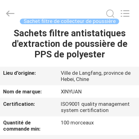
2026
Gu'an
Xinyuan
filter
manufacturing
Sachet filtre de collecteur de poussière
Co.,
Ltd.
All
Sachets filtre antistatiques
MAISON
Rights
Reserved.
d'extraction de poussière de
PRODUITS
PPS de polyester
AU
Lieu d'origine:
Ville de Langfang, province de
Hebei, Chine
SUJET
DE
Nom de marque:
XINYUAN
NOUS
Certification:
ISO9001 quality management
system certification
VISITE
Quantité de
100 morceaux
commande min:
D'USINE