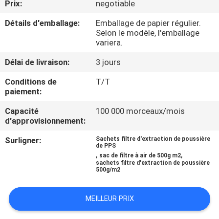
Prix:
negotiable
CONTRÔLE
Détails d'emballage:
Emballage de papier régulier.
Selon le modèle, l'emballage
DE
variera.
QUALITÉ
Délai de livraison:
3 jours
Conditions de
T/T
CONTACTEZ-
paiement:
NOUS
Capacité
100 000 morceaux/mois
d'approvisionnement:
DEMANDEZ
Surligner:
Sachets filtre d'extraction de poussière
de PPS
UNE
,
,
sac de filtre à air de 500g m2
sachets filtre d'extraction de poussière
CITATION
500g/m2
PLAN
MEILLEUR PRIX
DU