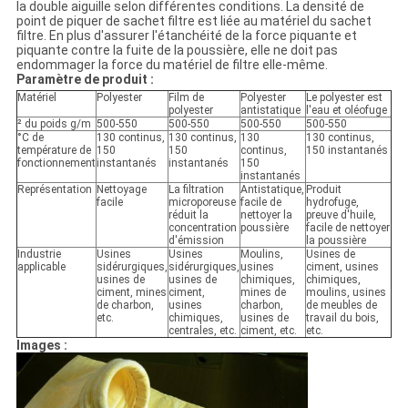
la double aiguille selon différentes conditions. La densité de
point de piquer de sachet filtre est liée au matériel du sachet
filtre. En plus d'assurer l'étanchéité de la force piquante et
piquante contre la fuite de la poussière, elle ne doit pas
endommager la force du matériel de filtre elle-même.
Paramètre de produit :
Matériel
Polyester
Film de
Polyester
Le polyester est
polyester
antistatique
l'eau et oléofuge
² du poids g/m
500-550
500-550
500-550
500-550
°C de
130 continus,
130 continus,
130
130 continus,
température de
150
150
continus,
150 instantanés
fonctionnement
instantanés
instantanés
150
instantanés
Représentation
Nettoyage
La filtration
Antistatique,
Produit
facile
microporeuse
facile de
hydrofuge,
réduit la
nettoyer la
preuve d'huile,
concentration
poussière
facile de nettoyer
d'émission
la poussière
Industrie
Usines
Usines
Moulins,
Usines de
applicable
sidérurgiques,
sidérurgiques,
usines
ciment, usines
usines de
usines de
chimiques,
chimiques,
ciment, mines
ciment,
mines de
moulins, usines
de charbon,
usines
charbon,
de meubles de
etc.
chimiques,
usines de
travail du bois,
centrales, etc.
ciment, etc.
etc.
Images :