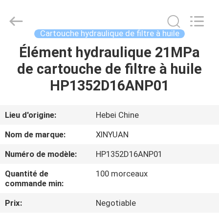
industrielle
de
filtre
à
air
Cartouche hydraulique de filtre à huile
Fournisseur.
Copyright
©
Élément hydraulique 21MPa
MAISON
2021
-
de cartouche de filtre à huile
2023
industrialairfiltercartridge.com.
All
PRODUITS
HP1352D16ANP01
Rights
Reserved.
AU
Lieu d'origine:
Hebei Chine
SUJET
Nom de marque:
XINYUAN
DE
Numéro de modèle:
HP1352D16ANP01
NOUS
Quantité de
100 morceaux
commande min:
VISITE
Prix:
Negotiable
D'USINE