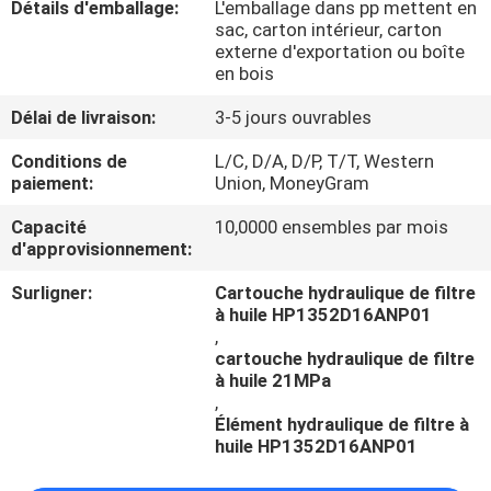
Détails d'emballage:
L'emballage dans pp mettent en
sac, carton intérieur, carton
CONTRÔLE
externe d'exportation ou boîte
en bois
DE
Délai de livraison:
3-5 jours ouvrables
QUALITÉ
Conditions de
L/C, D/A, D/P, T/T, Western
paiement:
Union, MoneyGram
CONTACTEZ-
Capacité
10,0000 ensembles par mois
NOUS
d'approvisionnement:
Surligner:
Cartouche hydraulique de filtre
DEMANDEZ
à huile HP1352D16ANP01
UNE
,
cartouche hydraulique de filtre
CITATION
à huile 21MPa
,
Élément hydraulique de filtre à
huile HP1352D16ANP01