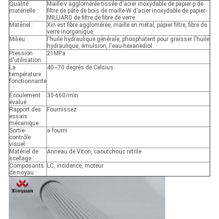
Qualité
Maille-v agglomérée tissée d'acier inoxydable de papier-p de
matérielle :
filtre de pâte de bois de maille-W d'acier inoxydable de papier-
MILLIARD de filtre de fibre de verre
Matériel :
Xin est fibre agglomérée, maille en métal, papier filtre, fibre de
verre inorganique.
Milieu :
l'huile hydraulique générale, phosphatent pour graisser l'huile
hydraulique, émulsion, l'eau-hexanediol
Pression
21MPa
d'utilisation :
La
40~70 degrés de Celsius
température
fonctionnante
:
Écoulement
30-660/min
évalué :
Rapport des
Fournissez
essais
mécanique :
Sortie-
a fourni
contrôle
visuel :
Matériel de
Anneau de Viton, caoutchouc nitrile
scellage :
Composants
LC, incidence, moteur
de noyau :