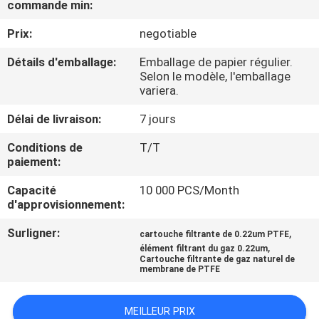
commande min:
CONTRÔLE
Prix:
negotiable
DE
Détails d'emballage:
Emballage de papier régulier.
Selon le modèle, l'emballage
QUALITÉ
variera.
Délai de livraison:
7 jours
CONTACTEZ-
Conditions de
T/T
NOUS
paiement:
Capacité
10 000 PCS/Month
DEMANDEZ
d'approvisionnement:
UNE
Surligner:
,
cartouche filtrante de 0.22um PTFE
CITATION
,
élément filtrant du gaz 0.22um
Cartouche filtrante de gaz naturel de
membrane de PTFE
PLAN
DU
MEILLEUR PRIX