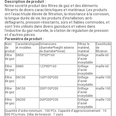
Description de produit :
Notre société produit des filtres de gaz et des éléments
filtrants de divers caractéristiques et matériaux. Les produits
ont l'exactitude élevée de filtration, la résistance à la corrosion,
la longue durée de vie, les produits d'installation, anti-
déflagrants, pression-résistants, sûrs et fiables commodes, et
sont très utilisés dans divers gazoducs et valves dans
l'industrie du gaz naturelle, la station de régulation de pression
et d'autres pièces.
Paramètre de produit :
Nom
Caractéristiques
Dimensions
Filtrez le
Exactitude
de
et modèles
(diameter*height externe
matériel,
de
produit
de diameter*inner)
matériel
filtration
Filtre
DN50
70*50*160
Grillage
maille 60
de gaz
d'acier
inoxydable
Filtre
DN80
123*80*160
Grillage
maille 60
de gaz
d'acier
inoxydable
Filtre
DN100
160*100*200
Grillage
maille 100
de gaz
d'acier
inoxydable
Filtre
DN150
200*150*200
Grillage
maille 100
de gaz
d'acier
inoxydable
Filtre
DN200
260*200*230
Grillage
maille 120
de gaz
d'acier
inoxydable
Quantité d'ordre minimum : 100 PCs. Capacité d'approvisionnement : 10
000 PCs/mois. Délai de livraison : 7 jours