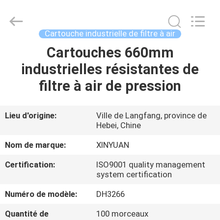
industrielle
de
filtre
à
air
Cartouche industrielle de filtre à air
Fournisseur.
Copyright
©
Cartouches 660mm
MAISON
2021
-
industrielles résistantes de
2023
industrialairfiltercartridge.com.
All
PRODUITS
filtre à air de pression
Rights
Reserved.
AU
Lieu d'origine:
Ville de Langfang, province de
Hebei, Chine
SUJET
DE
Nom de marque:
XINYUAN
NOUS
Certification:
ISO9001 quality management
system certification
VISITE
Numéro de modèle:
DH3266
D'USINE
Quantité de
100 morceaux