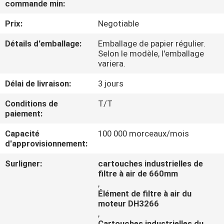
commande min:
CONTRÔLE
Prix:
Negotiable
DE
Détails d'emballage:
Emballage de papier régulier.
Selon le modèle, l'emballage
QUALITÉ
variera.
Délai de livraison:
3 jours
CONTACTEZ-
Conditions de
T/T
NOUS
paiement:
Capacité
100 000 morceaux/mois
DEMANDEZ
d'approvisionnement:
UNE
Surligner:
cartouches industrielles de
CITATION
filtre à air de 660mm
,
Élément de filtre à air du
moteur DH3266
,
Cartouches industrielles du