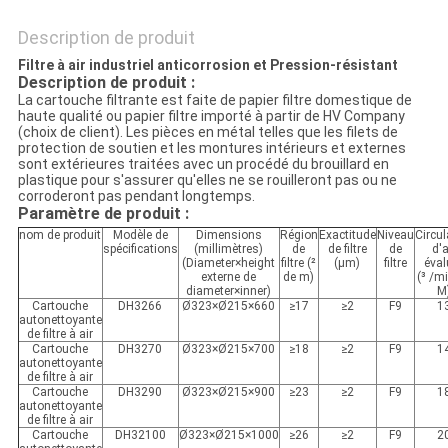
Description de produit
Filtre à air industriel anticorrosion et Pression-résistant
Description de produit :
La cartouche filtrante est faite de papier filtre domestique de
haute qualité ou papier filtre importé à partir de HV Company
(choix de client). Les pièces en métal telles que les filets de
protection de soutien et les montures intérieurs et externes
sont extérieures traitées avec un procédé du brouillard en
plastique pour s'assurer qu'elles ne se rouilleront pas ou ne
corroderont pas pendant longtemps.
Paramètre de produit :
nom de produit
Modèle de
Dimensions
Région
Exactitude
Niveau
Circul
spécifications
(millimètres)
de
de filtre
de
d'a
(Diameter×height
filtre (²
(μm)
filtre
éval
externe de
de m)
(³ /m
diameter×inner)
M
Cartouche
DH3266
Ø323×Ø215×660
≥17
≥2
F9
1
autonettoyante
de filtre à air
Cartouche
DH3270
Ø323×Ø215×700
≥18
≥2
F9
1
autonettoyante
de filtre à air
Cartouche
DH3290
Ø323×Ø215×900
≥23
≥2
F9
1
autonettoyante
de filtre à air
Cartouche
DH32100
Ø323×Ø215×1000
≥26
≥2
F9
2