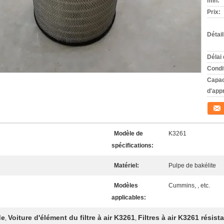
min:
Prix:
Détai
Délai 
Condi
Capac
d'app
Conta
Modèle de
K3261
spécifications:
Matériel:
Pulpe de bakélite
Modèles
Cummins, , etc.
applicables:
de
Voiture d'élément du filtre à air K3261
Filtres à air K3261 résist
,
,