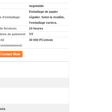
negotiable
Emballage de papier
ls d'emballage:
régulier. Selon le modèle,
l'emballage variera.
de livraison:
24 heures
tions de paiement:
T/T
ité
30 000 PCs/mois
rovisionnement:
ct
ants