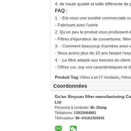
4. de haute qualité et taille différente de 
FAQ :
1. - Est-vous une société commerciale ou 
- Fabricant avec l'usine
2. Qu'un peu le produit vous produisent-i
- Filtres d'épurateur de couvertures, filtre
3. - Comment beaucoup d'années avez-vous
- Nous avons plus de 10 ans faisant l'ex
4. - Le filtre adapté aux besoins du client 
- Offrez oui, svp vos caractéristiques et 
,
Produit Tag:
Filtres à air F7 résistants
Filtre
Coordonnées
Gu'an Xinyuan filter manufacturing Co
Ltd
Personne à contacter:
Mr. Zhang
Téléphone:
13932694881
Télécopieur:
86--03162355836