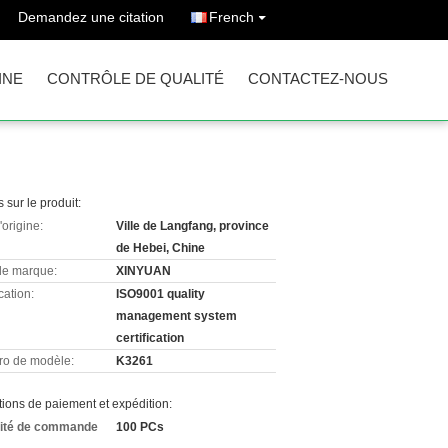
Demandez une citation
French
INE
CONTRÔLE DE QUALITÉ
CONTACTEZ-NOUS
s sur le produit:
'origine:
Ville de Langfang, province
de Hebei, Chine
e marque:
XINYUAN
cation:
ISO9001 quality
management system
certification
o de modèle:
K3261
ions de paiement et expédition:
ité de commande
100 PCs