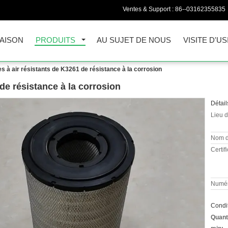
Ventes & Support :
86--03162355835
AISON
PRODUITS
AU SUJET DE NOUS
VISITE D'US
res à air résistants de K3261 de résistance à la corrosion
 de résistance à la corrosion
Détail
Lieu d
Nom d
Certifi
Numér
Condit
Quant