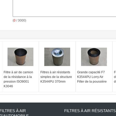
(
0
/ 3000)
Filtre à air de camion
Filtres à air résistants
Grande capacité F7
F
de la résistance à la
simples de la structure
K3544PU Lorry Air
d
pression ISO9001
K3544PU 370mm
Filter de la poussière
d
K3046
FILTRES À AIR
FILTRES À AIR RÉSISTANTS
D'AUTOMOBILE