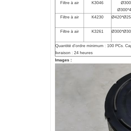
Filtre à air
K3046
Ø
300
Ø
300*
Filtre à air
K
4230
Ø
420*Ø25
Filtre à air
K3261
Ø
300*Ø30
Quantité d'ordre minimum : 100 PCs. Ca
livraison : 24 heures
Images :