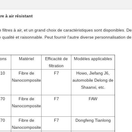
re à air résistant
filtres à air, et un grand choix de caractéristiques sont disponibles. 
e qualité et raisonnable. Peut fournir l'autre diverse personnalisation d
ons
Matériel
Efficacité de
Modèles applicables
filtration
410
Fibre de
F7
Howo, Jiefang J6,
Nanocomposite
automobile Delong de
Shaanxi, etc.
370
Fibre de
F7
FAW
Nanocomposite
370
Fibre de
F7
Dongfeng Tianlong
Nanocomposite